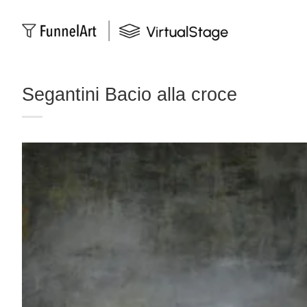
Salta
ai
contenuti
Segantini Bacio alla croce